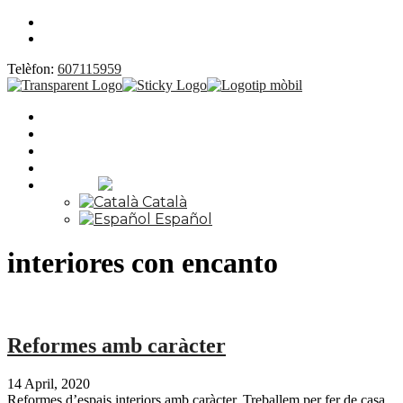
Telèfon:
607115959
SERVEIS
OBRES
NOTÍCIES
CONTACTE
Idioma:
Català
Español
interiores con encanto
Reformes amb caràcter
14 April, 2020
Reformes d’espais interiors amb caràcter. Treballem per fer de casa