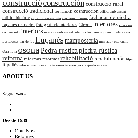
construcció
construcción
construcció rural
construcció tradicional
cosntrucción
copnstrucció
edifici amb encant
fachadas de piedra
edifici històric
espacios con encanto
espais amb encant
interiores
façanes de pedra
fotografiadeinteriores
Girona
interiores
interiors
con encanto
interiors amb encant
interiors funcionals
jo em quedo a casa
lluçanès
mamposteria
Les Llosses
llar de foc
menjador-esta-cuina
osona
Pedra rústica
piedra rústica
obra nova
reforma
rehabilitació
rehabilitación
reformas
reformes
Ripoll
Ripollès
salon-comedor-cocina
terrasses
terrazas
yo me quedo en casa
ABOUT US
Segueix-nos
Des de 1939
Obra Nova
Reformes