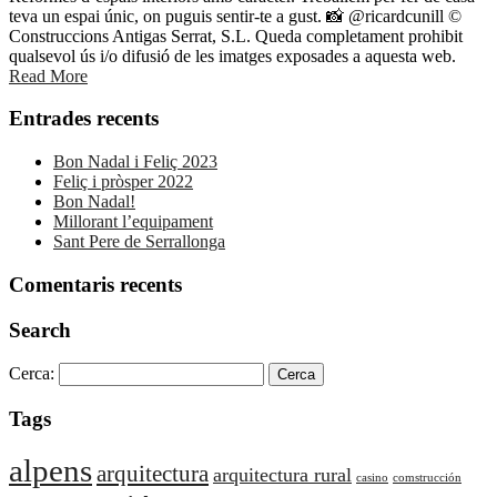
teva un espai únic, on puguis sentir-te a gust. 📸 @ricardcunill ©
Construccions Antigas Serrat, S.L. Queda completament prohibit
qualsevol ús i/o difusió de les imatges exposades a aquesta web.
Read More
Entrades recents
Bon Nadal i Feliç 2023
Feliç i pròsper 2022
Bon Nadal!
Millorant l’equipament
Sant Pere de Serrallonga
Comentaris recents
Search
Cerca:
Tags
alpens
arquitectura
arquitectura rural
casino
comstrucción