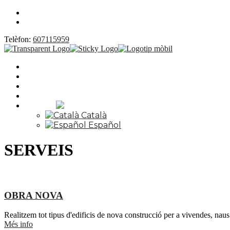
Telèfon:
607115959
SERVEIS
OBRES
NOTÍCIES
CONTACTE
Idioma:
Català
Español
SERVEIS
OBRA NOVA
Realitzem tot tipus d'edificis de nova construcció per a vivendes, naus
Més info