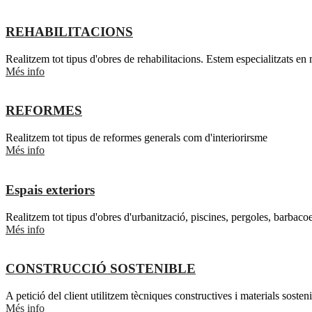
REHABILITACIONS
Realitzem tot tipus d'obres de rehabilitacions. Estem especialitzats en
Més info
REFORMES
Realitzem tot tipus de reformes generals com d'interiorirsme
Més info
Espais exteriors
Realitzem tot tipus d'obres d'urbanització, piscines, pergoles, barbacoes
Més info
CONSTRUCCIÓ SOSTENIBLE
A petició del client utilitzem tècniques constructives i materials sost
Més info