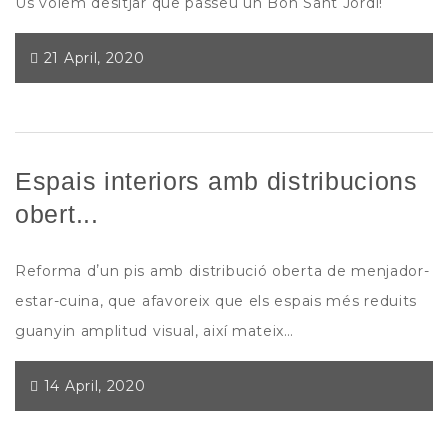
Us volem desitjar que passeu un Bon Sant Jordi!
21 April, 2020
Espais interiors amb distribucions
obert...
Reforma dʼun pis amb distribució oberta de menjador-
estar-cuina, que afavoreix que els espais més reduits
guanyin amplitud visual, així mateix…
14 April, 2020