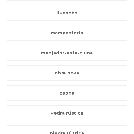
lluçanès
mamposteria
menjador-esta-cuina
obra nova
osona
Pedra rústica
piedra rústica