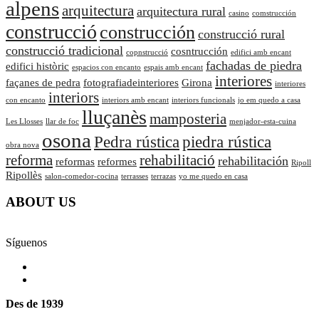
alpens
arquitectura
arquitectura rural
casino
comstrucción
construcció
construcción
construcció rural
construcció tradicional
cosntrucción
copnstrucció
edifici amb encant
fachadas de piedra
edifici històric
espacios con encanto
espais amb encant
interiores
façanes de pedra
fotografiadeinteriores
Girona
interiores
interiors
con encanto
interiors amb encant
interiors funcionals
jo em quedo a casa
lluçanès
mamposteria
Les Llosses
llar de foc
menjador-esta-cuina
osona
Pedra rústica
piedra rústica
obra nova
reforma
rehabilitació
rehabilitación
reformas
reformes
Ripoll
Ripollès
salon-comedor-cocina
terrasses
terrazas
yo me quedo en casa
ABOUT US
Síguenos
Des de 1939