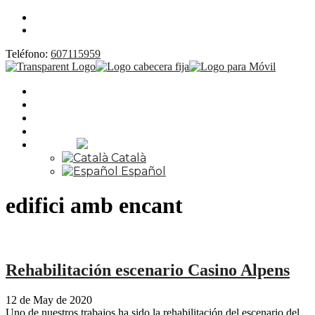
Teléfono:
607115959
SERVICIOS
OBRAS
NOTICIAS
CONTACTO
Idioma:
Català
Español
edifici amb encant
Rehabilitación escenario Casino Alpens
12 de May de 2020
Uno de nuestros trabajos ha sido la rehabilitación del escenario del